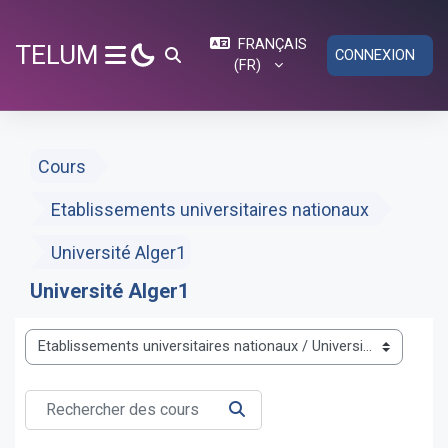
Passer au contenu principal
FRANÇAIS
TELUM
CONNEXION
ACTIVER/DÉSACTIVER LA SAISIE DE RECH
‎(FR)‎
PANNEAU LATÉRAL
Cours
Etablissements universitaires nationaux
Université Alger1
Université Alger1
Catégories de cours
Rechercher des cours
RECHERCHER DES COURS