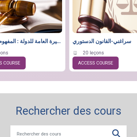
سراغني-القانون الدستوري
محاضرات في النظيرة العامة للدولة : المفهوم و النشأة
çons
20 leçons
S COURSE
ACCESS COURSE
Rechercher des cours