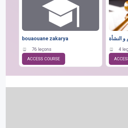
bouaouane zakarya
76 leçons
4 le
ACCESS COURSE
ACCES