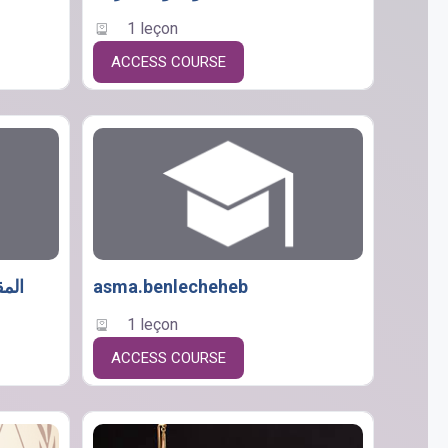
1 leçon
ACCESS COURSE
المق
asma.benlecheheb
1 leçon
ACCESS COURSE