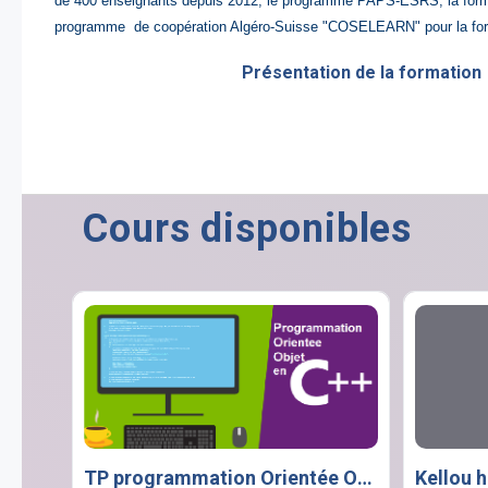
de 400 enseignants depuis 2012, le
programme PAPS-ESRS
, la fo
programme de coopération Algéro-Suisse "
COSELEARN
" pour la f
Présentation de la formatio
Cours disponibles
TP programmation Orientée Objets en C++
Kellou 