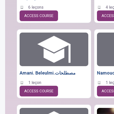
6 leçons
4 le
ACCESS COURSE
ACCES
Amani. Beleulmi.مصطلحات
Namouch
1 leçon
1 le
ACCESS COURSE
ACCES