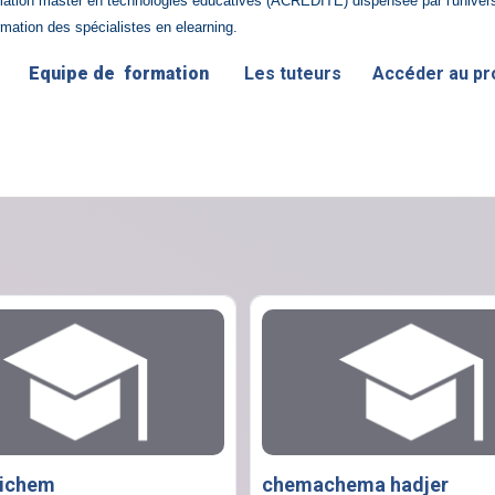
rmation master en technologies éducatives (ACREDITE) dispensée par l'univers
ormation des spécialistes en elearning.
n
Equipe de formation
Les tuteurs
Accéder au 
hichem
chemachema hadjer