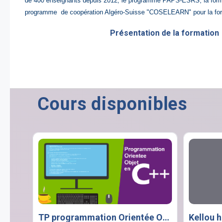
de 400 enseignants depuis 2012, le
programme PAPS-ESRS
, la fo
programme de coopération Algéro-Suisse "
COSELEARN
" pour la f
Présentation de la formatio
Cours disponibles
TP programmation Orientée Objets en C++
Kellou 