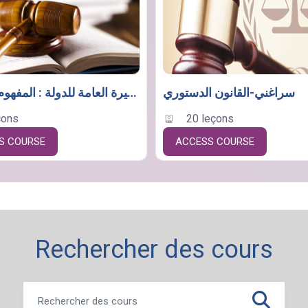
سراغني-القانون الدستوري
محاضرات في النظيرة العامة للدولة : المفهوم و النشأة
çons
20 leçons
S COURSE
ACCESS COURSE
Rechercher des cours