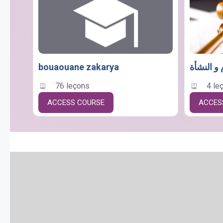
bouaouane zakarya
76 leçons
4 le
ACCESS COURSE
ACCES