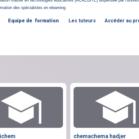
rmation master en technologies éducatives (ACREDITE) dispensée par l'univers
ormation des spécialistes en elearning.
n
Equipe de formation
Les tuteurs
Accéder au 
hichem
chemachema hadjer