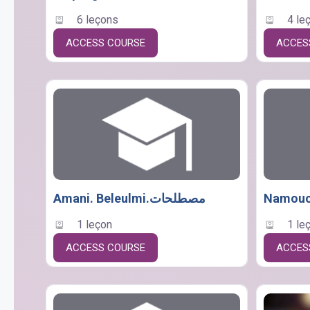
6 leçons
4 le
ACCESS COURSE
ACCES
Amani. Beleulmi.مصطلحات
Namouch
1 leçon
1 le
ACCESS COURSE
ACCES