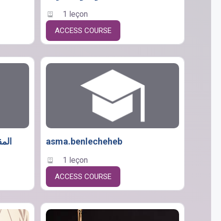
1 leçon
ACCESS COURSE
المق
asma.benlecheheb
1 leçon
ACCESS COURSE